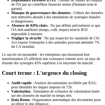
Dépendance excessive à l'IA
: Oublier de valider les outputs
de l'IA par un contrôleur financier senior (l'humain reste le
garant).
Manque de gouvernance des données
: Utiliser des données
non nettoyées aboutit à des simulations de synergies biaisées
et dangereuses.
Absence de KPIs clairs
: Ne pas définir précisément ce que
l'IA doit améliorer (temps, coût, risque) rend le ROI
impossible à mesurer.
Négliger la sécurité
: Ne pas respecter les standards de l'AI
Act expose l'entreprise à des amendes pouvant atteindre 7%
du CA mondial.
Le succès est mesurable : les entreprises qui réussissent leur
transformation IA affichent une croissance externe avec un taux de
réussite des synergies 45% supérieur à la moyenne du marché.
Court terme : L'urgence du closing
Audit rapide
: Analyse documentaire accélérée par RAG
pour identifier les risques majeurs en 72h.
Valorisation
: Simulation de scénarios de valorisation basés
sur des données de marché en temps réel.
Data Room
: Organisation automatique des documents pour
accélérer le due diligence.