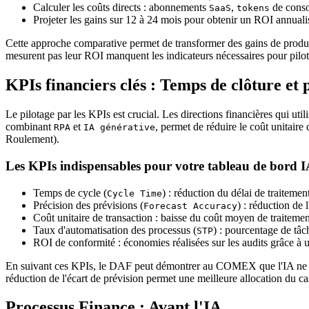
Calculer les coûts directs : abonnements
,
de conso
SaaS
tokens
Projeter les gains sur 12 à 24 mois pour obtenir un ROI annuali
Cette approche comparative permet de transformer des gains de produc
mesurent pas leur ROI manquent les indicateurs nécessaires pour pilote
KPIs financiers clés : Temps de clôture et 
Le pilotage par les KPIs est crucial. Les directions financières qui util
combinant
et
, permet de réduire le coût unitaire
RPA
IA générative
Roulement).
Les KPIs indispensables pour votre tableau de bord 
Temps de cycle (
) : réduction du délai de traitemen
Cycle Time
Précision des prévisions (
) : réduction de l
Forecast Accuracy
Coût unitaire de transaction : baisse du coût moyen de traiteme
Taux d'automatisation des processus (
) : pourcentage de tâ
STP
ROI de conformité : économies réalisées sur les audits grâce à u
En suivant ces KPIs, le DAF peut démontrer au COMEX que l'IA ne se c
réduction de l'écart de prévision permet une meilleure allocation du ca
Processus Finance : Avant l'IA