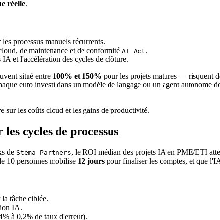
e réelle
.
r les processus manuels récurrents.
de cloud, de maintenance et de conformité
.
AI Act
 IA et l'accélération des cycles de clôture.
uvent situé entre
100% et 150%
pour les projets matures — risquent de
haque euro investi dans un modèle de langage ou un agent autonome doi
 sur les coûts cloud et les gains de productivité.
 les cycles de processus
rks de
, le ROI médian des projets IA en PME/ETI att
Stema Partners
 de 10 personnes mobilise
12 jours
pour finaliser les comptes, et que l'I
 la tâche ciblée.
tion IA.
 4% à 0,2% de taux d'erreur).