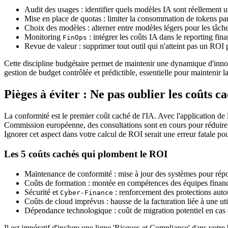
Audit des usages : identifier quels modèles IA sont réellement ut
Mise en place de quotas : limiter la consommation de tokens pa
Choix des modèles : alterner entre modèles légers pour les tâche
Monitoring
: intégrer les coûts IA dans le reporting fin
FinOps
Revue de valeur : supprimer tout outil qui n'atteint pas un ROI 
Cette discipline budgétaire permet de maintenir une dynamique d'innov
gestion de budget contrôlée et prédictible, essentielle pour maintenir l
Pièges à éviter : Ne pas oublier les coûts c
La conformité est le premier coût caché de l'IA. Avec l'application de l
Commission européenne, des consultations sont en cours pour réduire le
Ignorer cet aspect dans votre calcul de ROI serait une erreur fatale p
Les 5 coûts cachés qui plombent le ROI
Maintenance de conformité : mise à jour des systèmes pour rép
Coûts de formation : montée en compétences des équipes finance
Sécurité et
: renforcement des protections auto
Cyber-Finance
Coûts de cloud imprévus : hausse de la facturation liée à une uti
Dépendance technologique : coût de migration potentiel en cas
Il est impératif d'inclure une ligne 'Risques et Compliance' dans votr