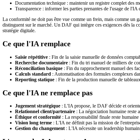
Documentation technique : maintenir un registre complet des mod
Transparence : informer les parties prenantes de l'usage de l'IA 
La conformité ne doit pas être vue comme un frein, mais comme un gag
distinguent sur le marché. Un DAF qui intègre ces exigences dès la con
stratégie digitale.
Ce que l'IA remplace
Saisie répétitive
: Fin de la saisie manuelle de données comptab
Recherche documentaire
: Fin du tri manuel de milliers de con
Réconciliation basique
: Fin du rapprochement manuel des fac
Calculs standard
: Automatisation des formules complexes dans
Reporting statique
: Fin de la production manuelle de tableaux
Ce que l'IA ne remplace pas
Jugement stratégique
: L'IA propose, le DAF décide et oriente 
Relationnel client/partenaire
: La négociation humaine reste a
Éthique et conformité
: La responsabilité finale reste humaine 
Vision long terme
: L'IA ne définit pas la mission de l'entrepris
Gestion du changement
: L'IA nécessite un leadership humain