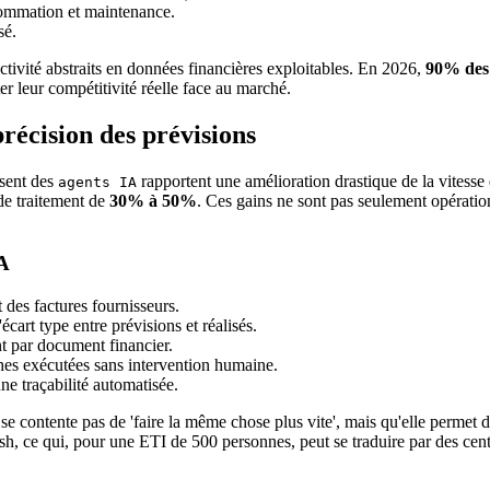
mmation et maintenance.
sé.
tivité abstraits en données financières exploitables. En 2026,
90% des 
r leur compétitivité réelle face au marché.
précision des prévisions
isent des
rapportent une amélioration drastique de la vitesse 
agents IA
 de traitement de
30% à 50%
. Ces gains ne sont pas seulement opératio
IA
t des factures fournisseurs.
'écart type entre prévisions et réalisés.
nt par document financier.
ches exécutées sans intervention humaine.
ne traçabilité automatisée.
ontente pas de 'faire la même chose plus vite', mais qu'elle permet d'
sh, ce qui, pour une ETI de 500 personnes, peut se traduire par des centa