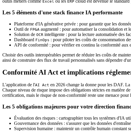
outils métiers comme
ou les
cloud est devenue le standard 
Excel
ERP
Les 5 éléments d'une stack finance IA performante
Plateforme d'IA générative privée : pour garantir que les données
Outil de
augmenté : pour automatiser la consolidation et le
FP&A
Solution de
intelligente : pour la lecture automatisée des fac
OCR
Dashboard
: pour piloter les coûts de consommation de
FinOps
API de conformité : pour vérifier en continu la conformité aux 
Choisir des outils interopérables permet de réduire les coûts de maint
ainsi de construire des flux de travail personnalisés sans dépendre d'un
Conformité AI Act et implications régleme
L'application de l'
en 2026 change la donne pour les DAF. La régl
AI Act
Chaque niveau de risque impose des obligations strictes en matière de
certification, mais le risque de non-conformité reste une menace pour la
Les 5 obligations majeures pour votre direction financ
Évaluation des risques : cartographier tous les systèmes d'IA uti
Gouvernance des données : s'assurer que les données d'entraîn
Supervision humaine : maintenir un contrôle humain constant sur