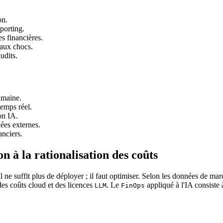
on.
porting.
s financières.
 aux chocs.
udits.
umaine.
temps réel.
on IA.
ées externes.
anciers.
 à la rationalisation des coûts
Il ne suffit plus de déployer ; il faut optimiser. Selon les données de m
des coûts cloud et des licences
. Le
appliqué à l'IA consiste 
LLM
FinOps