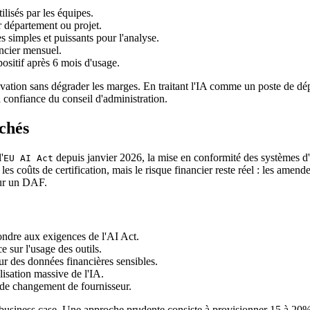
ilisés par les équipes.
r département ou projet.
s simples et puissants pour l'analyse.
ancier mensuel.
positif après 6 mois d'usage.
ation sans dégrader les marges. En traitant l'IA comme un poste de dépe
a confiance du conseil d'administration.
achés
'
depuis janvier 2026, la mise en conformité des systèmes d'
EU AI Act
s coûts de certification, mais le risque financier reste réel : les amend
our un DAF.
ondre aux exigences de l'AI Act.
 sur l'usage des outils.
ur des données financières sensibles.
lisation massive de l'IA.
 de changement de fournisseur.
e business case. Une approche prudente consiste à provisionner 15 à 20%