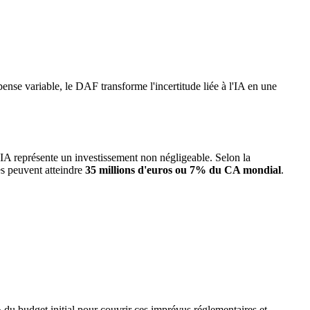
nse variable, le DAF transforme l'incertitude liée à l'IA en une
IA représente un investissement non négligeable. Selon la
es peuvent atteindre
35 millions d'euros ou 7% du CA mondial
.
 du budget initial pour couvrir ces imprévus réglementaires et