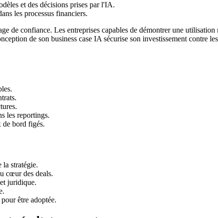
èles et des décisions prises par l'IA.
dans les processus financiers.
e de confiance. Les entreprises capables de démontrer une utilisation 
ception de son business case IA sécurise son investissement contre les r
les.
trats.
tures.
 les reportings.
 de bord figés.
la stratégie.
u cœur des deals.
et juridique.
e.
 pour être adoptée.