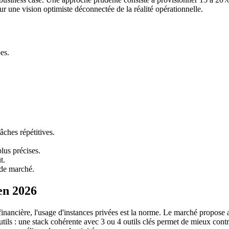
sur une vision optimiste déconnectée de la réalité opérationnelle.
es.
âches répétitives.
.
lus précises.
t.
 de marché.
en 2026
 financière, l'usage d'instances privées est la norme. Le marché propose
tils : une stack cohérente avec 3 ou 4 outils clés permet de mieux contrô